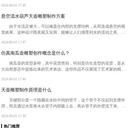
柱子，从而给人的错觉是水源源不断地流出。这种设计既美观又实用，
2024-09-01 17:49
能够让人们感受到水的流动之美‌。
悬空流水葫芦天壶雕塑制作方案
由于水流足够大，可以掩盖住内部的支撑结构，从而造成悬空的视
觉效果。这种设计既美观又实用，能够让人们感受到水的流动之美‌。在
材质选择上，玻璃钢和不锈钢是两种常见的选择。
2024-09-01 17:47
仿真南瓜壶雕塑创作概念是什么？
南瓜壶的造型多样，其中花货类别，特别是仿生造型的花货，是从
大自然形态中提炼出来的艺术表达。这些作品不仅展现了艺术家的精湛
技艺，还体现了对自然美的追求和赞美。
2024-09-01 17:44
天壶雕塑制作原理是什么
关键部分是一个隐藏在水柱中间的管子，这个管子不仅起到支撑作
用，而且通过水泵将水从管子内部吸上去，再从管子的外壁流下来。由
于水流足够大，可以掩盖住内部的支撑柱子，从而给人一种错觉，仿佛
2024-09-01 17:39
水是源源不断地流出的。
热门推荐