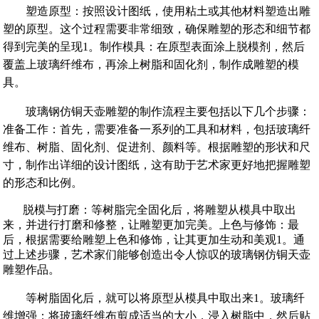
‌塑造原型‌：按照设计图纸，使用粘土或其他材料塑造出雕
塑的原型。这个过程需要非常细致，确保雕塑的形态和细节都
得到完美的呈现‌1。‌制作模具‌：在原型表面涂上脱模剂，然后
覆盖上玻璃纤维布，再涂上树脂和固化剂，制作成雕塑的模
具。
玻璃钢仿铜天壶雕塑的制作流程‌主要包括以下几个步骤：‌
准备工作‌：首先，需要准备一系列的工具和材料，包括玻璃纤
维布、树脂、固化剂、促进剂、颜料等。根据雕塑的形状和尺
寸，制作出详细的设计图纸，这有助于艺术家更好地把握雕塑
的形态和比例‌。
‌ 脱模与打磨‌：等树脂完全固化后，将雕塑从模具中取出
来，并进行打磨和修整，让雕塑更加完美‌。‌上色与修饰‌：最
后，根据需要给雕塑上色和修饰，让其更加生动和美观‌1。通
过上述步骤，艺术家们能够创造出令人惊叹的玻璃钢仿铜天壶
雕塑作品。
等树脂固化后，就可以将原型从模具中取出来‌1。‌玻璃纤
维增强‌：将玻璃纤维布剪成适当的大小，浸入树脂中，然后贴