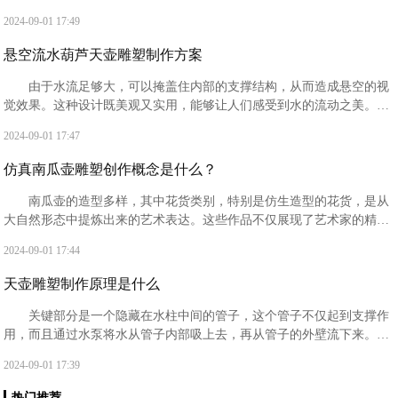
柱子，从而给人的错觉是水源源不断地流出。这种设计既美观又实用，
2024-09-01 17:49
能够让人们感受到水的流动之美‌。
悬空流水葫芦天壶雕塑制作方案
由于水流足够大，可以掩盖住内部的支撑结构，从而造成悬空的视
觉效果。这种设计既美观又实用，能够让人们感受到水的流动之美‌。在
材质选择上，玻璃钢和不锈钢是两种常见的选择。
2024-09-01 17:47
仿真南瓜壶雕塑创作概念是什么？
南瓜壶的造型多样，其中花货类别，特别是仿生造型的花货，是从
大自然形态中提炼出来的艺术表达。这些作品不仅展现了艺术家的精湛
技艺，还体现了对自然美的追求和赞美。
2024-09-01 17:44
天壶雕塑制作原理是什么
关键部分是一个隐藏在水柱中间的管子，这个管子不仅起到支撑作
用，而且通过水泵将水从管子内部吸上去，再从管子的外壁流下来。由
于水流足够大，可以掩盖住内部的支撑柱子，从而给人一种错觉，仿佛
2024-09-01 17:39
水是源源不断地流出的。
热门推荐