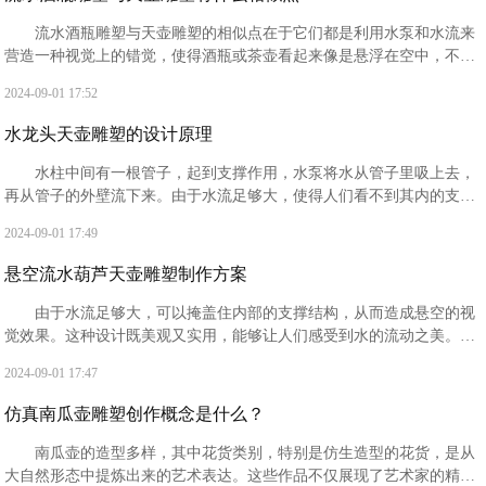
流水酒瓶雕塑与天壶雕塑的相似点在于它们都是利用水泵和水流来
营造一种视觉上的错觉，使得酒瓶或茶壶看起来像是悬浮在空中，不断
有水流出来。‌这两种雕塑都采用了隐藏的管道和泵来支持水流的持续，
2024-09-01 17:52
从而创造出一种神秘和引人入胜的效果。
水龙头天壶雕塑的设计原理
水柱中间有一根管子，起到支撑作用，水泵将水从管子里吸上去，
再从管子的外壁流下来。由于水流足够大，使得人们看不到其内的支撑
柱子，从而给人的错觉是水源源不断地流出。这种设计既美观又实用，
2024-09-01 17:49
能够让人们感受到水的流动之美‌。
悬空流水葫芦天壶雕塑制作方案
由于水流足够大，可以掩盖住内部的支撑结构，从而造成悬空的视
觉效果。这种设计既美观又实用，能够让人们感受到水的流动之美‌。在
材质选择上，玻璃钢和不锈钢是两种常见的选择。
2024-09-01 17:47
仿真南瓜壶雕塑创作概念是什么？
南瓜壶的造型多样，其中花货类别，特别是仿生造型的花货，是从
大自然形态中提炼出来的艺术表达。这些作品不仅展现了艺术家的精湛