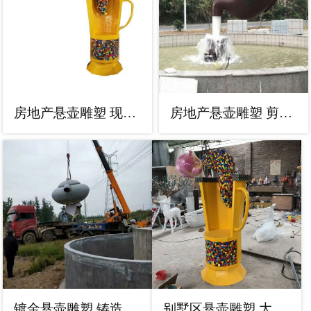
房地产悬壶雕塑 现代景观摆件 几何雕塑
房地产悬壶雕塑 剪影景观摆件 锻造雕塑
镀金悬壶雕塑 铸造公园摆件 水景雕塑
别墅区悬壶雕塑 大型别墅区摆件 剪影雕塑