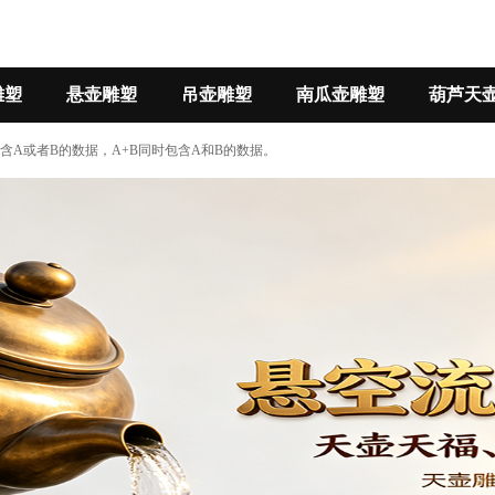
雕塑
悬壶雕塑
吊壶雕塑
南瓜壶雕塑
葫芦天
B包含A或者B的数据，A+B同时包含A和B的数据。