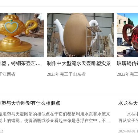
鎏金天壶雕塑，铸铜茶壶艺术形式
制作中大型流水天壶雕塑实景
工于江西省
2023年完工于山东省
2022年完
雕塑与天壶雕塑有什么相似点
水龙头天
瓶雕塑与天壶雕塑的相似点在于它们都是利用水泵和水流来
水柱
觉上的错觉，使得酒瓶或茶壶看起来像是悬浮在空中，不断
再从管子
。‌这两种雕塑都采用了隐藏的管道和泵来支持水流的持续，
柱子，从
52
2024-09-01 
一种神秘和引人入胜的效果。
能够让人